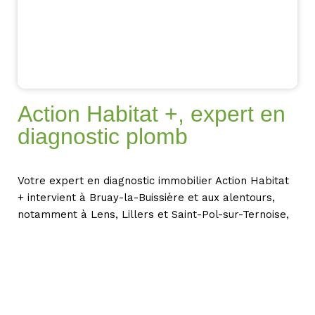
Action Habitat +, expert en
diagnostic plomb
Votre expert en diagnostic immobilier Action Habitat
+ intervient à Bruay-la-Buissière et aux alentours,
notamment à Lens, Lillers et Saint-Pol-sur-Ternoise,
dans le cadre d’une vente ou d’une location pour
élaborer un document qui comprend des informations
sur la présence ou non de plomb dans un logement.
Munis d’un appareil à fluorescence X, ma mission
consiste à mesurer la concentration en plomb des