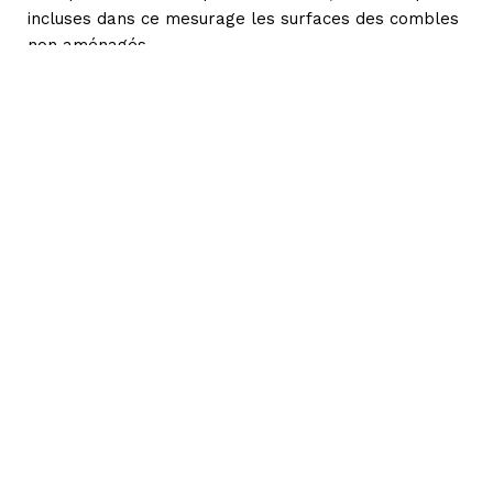
incluses dans ce mesurage les surfaces des combles
non aménagés.
Je propose mon expertise pour effectuer le
diagnostic Boutin de votre bien mis en location et
situé à Bruay-la-Buissière ou dans les communes aux
alentours telles que Lens, Lillers ou Saint-Pol-sur-
Ternoise.
La durée de validité de ce constat est illimitée, sauf
dans le cas d’une extension ou transformation du
logement.